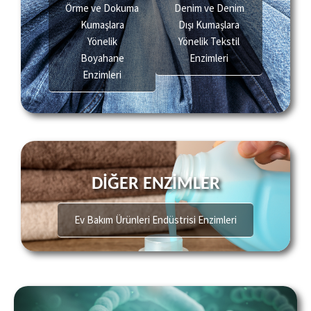
Örme ve Dokuma
Denim ve Denim
Kumaşlara
Dışı Kumaşlara
Yönelik
Yönelik Tekstil
Boyahane
Enzimleri
Enzimleri
DİĞER ENZİMLER
Ev Bakım Ürünleri Endüstrisi Enzimleri