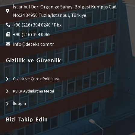
İstanbul Deri Organize Sanayi Bölgesi Kumpas Cad.
No:24 34956 Tuzla/İstanbul, Türkiye
+90 (216) 394 0240 *Pbx
+90 (216) 394 0965
info@deteks.com.tr
Gizlilik ve Güvenlik
Gizlilik ve Çerez Politikası
KVKK Aydınlatma Metni
İletişim
Bizi Takip Edin