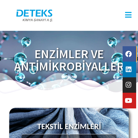
ENZİMLER VE
ANTİMİKROBİYALLER
TEKSTİL ENZİMLERİ